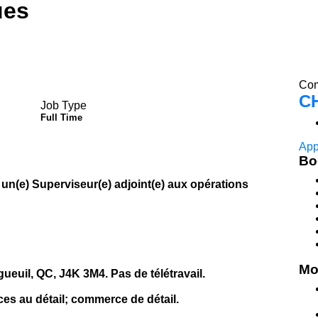
ues
Com
C
Job Type
Full Time
App
Bo
e) Superviseur(e) adjoint(e) aux opérations
Mo
gueuil, QC, J4K 3M4. Pas de télétravail.
ices au détail; commerce de détail.