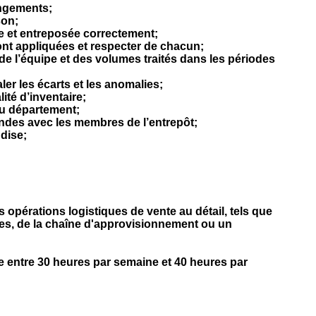
angements;
son;
ée et entreposée correctement;
nt appliquées et respecter de chacun;
e l’équipe et des volumes traités dans les périodes
aler les écarts et les anomalies;
ité d’inventaire;
au département;
des avec les membres de l’entrepôt;
ndise;
 opérations logistiques de vente au détail, tels que
es, de la chaîne d'approvisionnement ou un
 entre 30 heures par semaine et 40 heures par