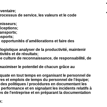
nventaire;
ocessus de service, les valeurs et le code
rnisseurs;
réceptions;
ransports;
ansports;
s opportunités d’améliorations et faire des
logistique analyser de la productivité, maintenir
vités et de résultats;
e culture de reconnaissance, de responsabilité, de
maximiser le potentiel de chacun grâce au
quate en tout temps en organisant le personnel de
res et emplois de temps du personnel de l’équipe;
 des politiques / procédures en documentant les
 performance et en signalant les incidents relatifs à
es de l'entreprise et en préparant la documentation
s;