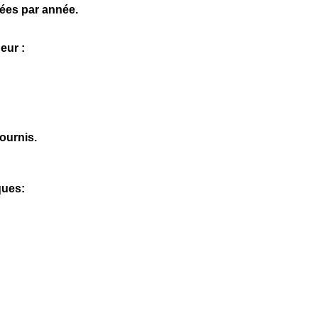
ées par année.
eur :
ournis.
ques: