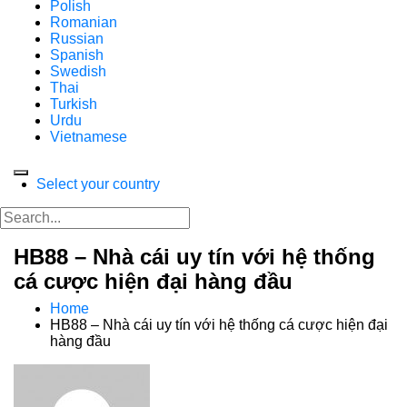
Polish
Romanian
Russian
Spanish
Swedish
Thai
Turkish
Urdu
Vietnamese
Select your country
HB88 – Nhà cái uy tín với hệ thống
cá cược hiện đại hàng đầu
Home
HB88 – Nhà cái uy tín với hệ thống cá cược hiện đại
hàng đầu