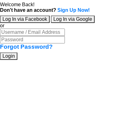
Welcome Back!
Don't have an account?
Sign Up Now!
Log In via Facebook
Log In via Google
or
Forgot Password?
Login